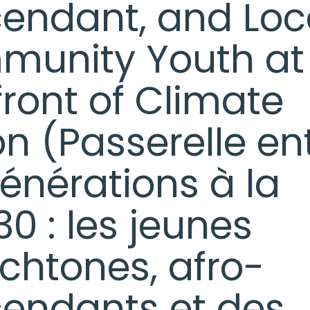
endant, and Loc
unity Youth at
front of Climate
on (Passerelle en
générations à la
0 : les jeunes
chtones, afro-
endants et des