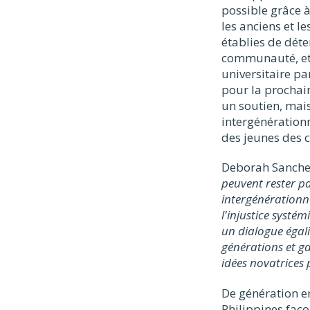
possible grâce à
les anciens et l
établies de dét
communauté, et 
universitaire pa
pour la prochain
un soutien, mai
intergénération
des jeunes des c
Deborah Sanchez,
peuvent rester pa
intergénérationne
l'injustice systé
un dialogue égalit
générations et ga
idées novatrices 
De génération e
Philippines faço