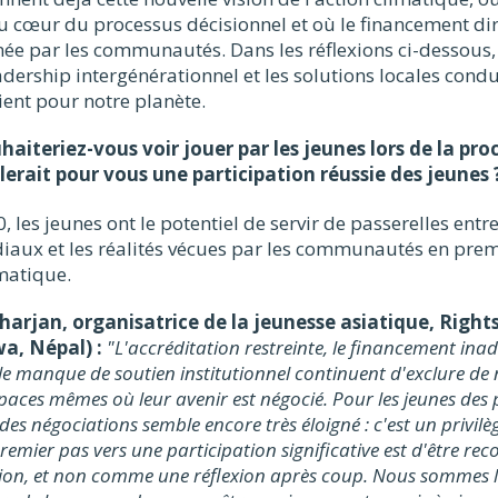
u cœur du processus décisionnel et où le financement di
ée par les communautés. Dans les réflexions ci-dessous, 
adership intergénérationnel et les solutions locales cond
lient pour notre planète.
uhaiteriez-vous voir jouer par les jeunes lors de la pr
erait pour vous une participation réussie des jeunes 
, les jeunes ont le potentiel de servir de passerelles entr
iaux et les réalités vécues par les communautés en prem
matique.
arjan, organisatrice de la jeunesse asiatique, Right
wa, Népal) :
"L'accréditation restreinte, le financement ina
le manque de soutien institutionnel continuent d'exclure d
paces mêmes où leur avenir est négocié. Pour les jeunes des 
e des négociations semble encore très éloigné : c'est un privil
remier pas vers une participation significative est d'être 
tion, et non comme une réflexion après coup. Nous sommes les