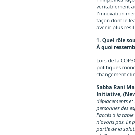
véritablement a
l'innovation men
façon dont le le
avenir plus rési
1. Quel rôle so
À quoi ressembl
Lors de la COP30
politiques mond
changement cli
Sabba Rani Mah
Initiative, (Ne
déplacements et 
personnes des es
l'accès à la tabl
n'avons pas. Le p
partie de la solu