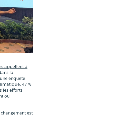
s appellent à
dans la
une enquête
limatique, 47 %
 les efforts
nt ou
le changement est