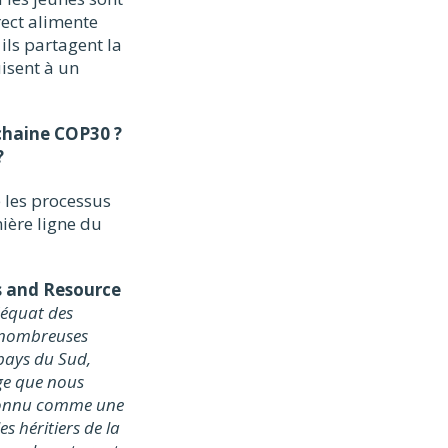
rect alimente
ils partagent la
uisent à un
ochaine COP30 ?
?
e les processus
ière ligne du
s and Resource
déquat des
e nombreuses
pays du Sud,
ège que nous
reconnu comme une
 héritiers de la