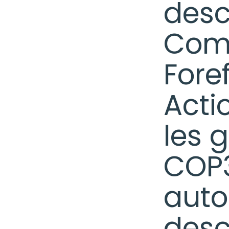
desc
Comm
Fore
Acti
les 
COP3
auto
desc