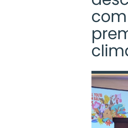
comm
prem
clim