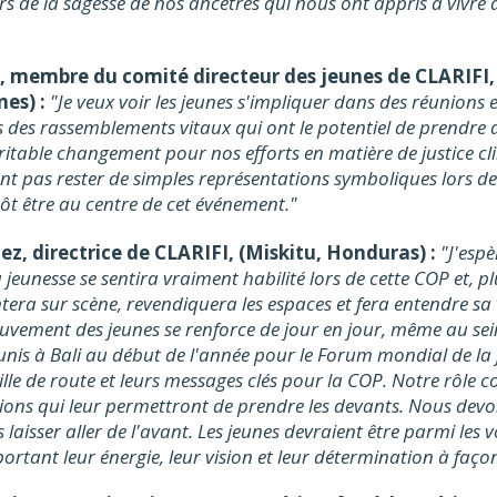
urs de la sagesse de nos ancêtres qui nous ont appris à vivre 
, membre du comité directeur des jeunes de CLARIFI,
nes) :
"Je veux voir les jeunes s'impliquer dans des réunions 
s des rassemblements vitaux qui ont le potentiel de prendre 
itable changement pour nos efforts en matière de justice cl
nt pas rester de simples représentations symboliques lors d
ôt être au centre de cet événement."
z, directrice de CLARIFI, (Miskitu, Honduras) :
"J'espè
eunesse se sentira vraiment habilité lors de cette COP et, p
tera sur scène, revendiquera les espaces et fera entendre sa 
vement des jeunes se renforce de jour en jour, même au sein
réunis à Bali au début de l'année pour le Forum mondial de la 
ille de route et leurs messages clés pour la COP. Notre rôle 
tions qui leur permettront de prendre les devants. Nous dev
s laisser aller de l'avant. Les jeunes devraient être parmi les vo
ortant leur énergie, leur vision et leur détermination à façon