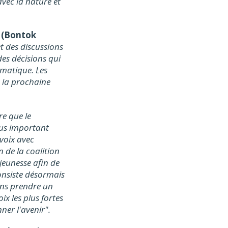
avec la nature et
 (Bontok
et des discussions
des décisions qui
imatique. Les
e la prochaine
re que le
lus important
voix avec
 de la coalition
jeunesse afin de
consiste désormais
ons prendre un
ix les plus fortes
ner l'avenir".