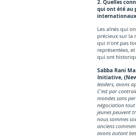
2. Quelles conn
qui ont été au
internationaux)
Les aînés qui on
précieux sur la 
qui n'ont pas to
représentées, et
qui ont historiq
Sabba Rani Mah
Initiative, (Ne
leaders, avons ap
C'est par contrai
mondes sans perdr
négociation tout
jeunes peuvent t
nous sommes souv
anciens comment 
avons autant bes