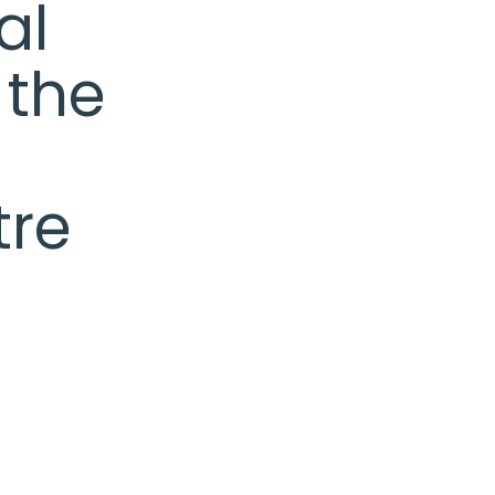
al
 the
tre