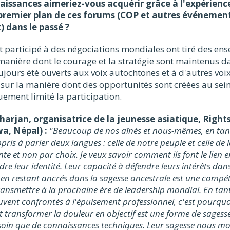
aissances aimeriez-vous acquérir grâce à l'expérienc
 premier plan de ces forums (COP et autres événemen
 dans le passé ?
t participé à des négociations mondiales ont tiré des en
manière dont le courage et la stratégie sont maintenus 
ujours été ouverts aux voix autochtones et à d'autres voi
 sur la manière dont des opportunités sont créées au sei
uement limité la participation.
arjan, organisatrice de la jeunesse asiatique, Right
wa, Népal) :
"Beaucoup de nos aînés et nous-mêmes, en tan
pris à parler deux langues : celle de notre peuple et celle de 
nte et non par choix. Je veux savoir comment ils font le lien 
e leur identité. Leur capacité à défendre leurs intérêts dans 
 en restant ancrés dans la sagesse ancestrale est une compét
ransmettre à la prochaine ère de leadership mondial. En tant
ent confrontés à l'épuisement professionnel, c'est pourqu
transformer la douleur en objectif est une forme de sagess
oin que de connaissances techniques. Leur sagesse nous mo