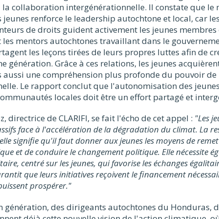
 la collaboration intergénérationnelle. Il constate que le
es jeunes renforce le leadership autochtone et local, car l
enteurs de droits guident activement les jeunes membres 
les mentors autochtones travaillant dans le gouvernem
rtagent les leçons tirées de leurs propres luttes afin de c
e génération. Grâce à ces relations, les jeunes acquière
s aussi une compréhension plus profonde du pouvoir de l
nelle. Le rapport conclut que l'autonomisation des jeune
ommunautés locales doit être un effort partagé et interg
 directrice de CLARIFI, se fait l'écho de cet appel :
"Les j
ssifs face à l'accélération de la dégradation du climat. La re
lle signifie qu'il faut donner aux jeunes les moyens de remet
mique et de conduire le changement politique. Elle nécessite é
aire, centré sur les jeunes, qui favorise les échanges égalitair
rantit que leurs initiatives reçoivent le financement nécessai
puissent prospérer."
n génération, des dirigeants autochtones du Honduras, d
nnent déjà cette nouvelle vision de l'action climatique, où