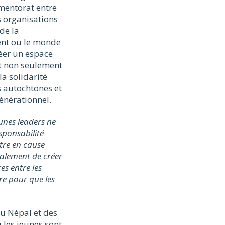
 mentorat entre
es organisations
de la
ent ou le monde
réer un espace
nt non seulement
a solidarité
s autochtones et
énérationnel.
eunes leaders ne
sponsabilité
tre en cause
galement de créer
es entre les
re pour que les
u Népal et des
 les jeunes sont