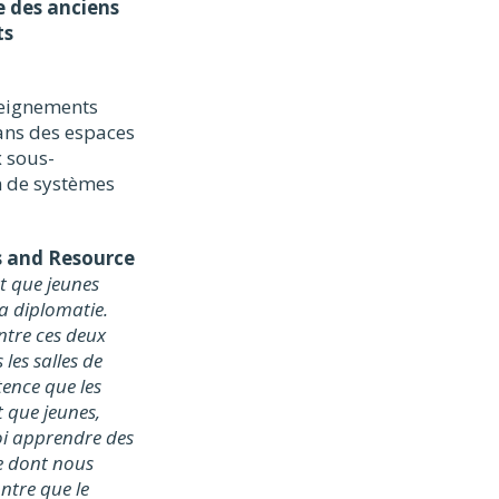
e des anciens
ts
seignements
dans des espaces
x sous-
n de systèmes
s and Resource
t que jeunes
la diplomatie.
entre ces deux
les salles de
ence que les
 que jeunes,
oi apprendre des
e dont nous
ntre que le