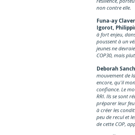
résilience, porte
non contre elle.
Funa-ay Claver
Igorot, Philippi
à fort enjeu, dan
poussent à un vér
jeunes ne devraie
COP30, mais plut
Deborah Sanche
mouvement de la j
encore, qu'il mon
confiance. Le mou
RRI. Ils se sont 
préparer leur feu
à créer les condi
peu de recul et le
de cette COP, app