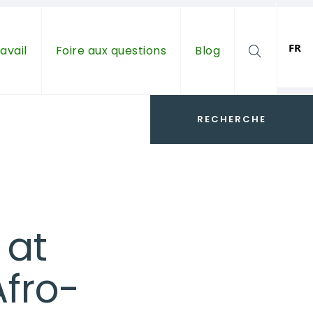
FR
avail
Foire aux questions
Blog

 at
Afro-