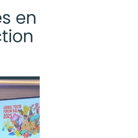
s en
ction